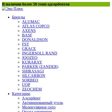
Перейти
В наличии более 50 тонн адсорбентов
к
содержанию
Бренды
ALUMAC
ATLAS COPCO
AXENS
BASF
DONALDSON
FST
GRACE
INGERSOLL RAND
JOOZEO
KURARAY
PARKER (ZANDER)
SHIRASAGI
SILCARBON
SORBEO
UOP
ZEOCHEM
Категории
Адсорбент
Активированный уголь
Молекулярное сито
Оксид алюминия