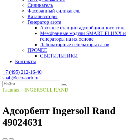
Силикагель
Фасованный силикагель
Катализаторы
Генератор азота
Азотные станции адсорбционного типа
Мембранные модули SMART FLUXX и
генераторы на их основе
Лабораторные генераторы газов
ПРОЧЕЕ
СВЕТИЛЬНИКИ
Контакты
+7 (495) 212-16-40
snab@eco-sorb.ru
Search
for:
Главная
INGERSOLL RAND
Адсорбент Ingersoll Rand
49024631