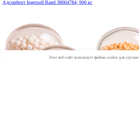
Адсорбент Ingersoll Rand 38004784, 906 кг
Этот веб-сайт использует файлы cookie для улучше