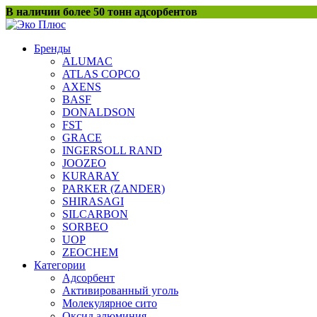
Перейти
В наличии более 50 тонн адсорбентов
к
содержанию
Бренды
ALUMAC
ATLAS COPCO
AXENS
BASF
DONALDSON
FST
GRACE
INGERSOLL RAND
JOOZEO
KURARAY
PARKER (ZANDER)
SHIRASAGI
SILCARBON
SORBEO
UOP
ZEOCHEM
Категории
Адсорбент
Активированный уголь
Молекулярное сито
Оксид алюминия