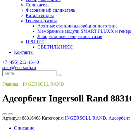
Силикагель
Фасованный силикагель
Катализаторы
Генератор азота
Азотные станции адсорбционного типа
Мембранные модули SMART FLUXX и генерат
Лабораторные генераторы газов
ПРОЧЕЕ
СВЕТИЛЬНИКИ
Контакты
+7 (495) 212-16-40
snab@eco-sorb.ru
Search
for:
Главная
INGERSOLL RAND
Адсорбент Ingersoll Rand 8831
Артикул:
88316468
Категория:
INGERSOLL RAND
,
Адсорбент
Описание