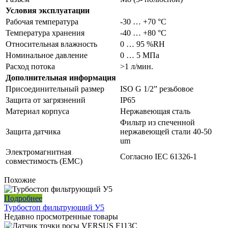
Условия эксплуатации
Рабочая температура
-30 … +70 °C
Температура хранения
-40 … +80 °C
Относительная влажность
0 … 95 %RH
Номинальное давление
0 … 5 MПа
Расход потока
>1 л/мин.
Дополнительная информация
Присоединительный размер
ISO G 1/2” резьбовое
Защита от загрязнений
IP65
Материал корпуса
Нержавеющая сталь
Фильтр из спеченной
Защита датчика
нержавеющей стали 40-50
um
Электромагнитная
Согласно IEC 61326-1
совместимость (EMC)
Похожие
Подробнее
Турбостоп фильтрующий У5
Недавно просмотренные товары