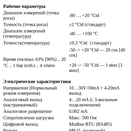
Рабочие параметры
Диапазон измерений (точка
-80 … +20 °Ctd
росы)
Точность (точка росы)
±2 °Ctd (стандарт)
Диапазон измерений
-40 … +100 °C
(температура)
Точность(температура)
±0.3 °Ctd（стандарт）
-50 -> +20 °Ctd — 20 сек [40
сек]
Время отклика: 63% [90%]，20
+20 -> -50 °Ctd — 1 мин [3
°C，1 бар (изб.)，4 л/мин
мин]
Электрические характеристики
Напряжение (Нормальный
10…30V/30mA + 4-20mA
режим измерения)
выход
Аналоговый выход
4…20 mA (с 3-жильным
(настраиваемый)
подключением)
Аналоговое разрешение
0.002 mA
Сопротивление нагрузки
Макс. 500 Ом
Цифровой выход
Modbus RTU (RS485)
Разъем
М8 (5- полюсной)