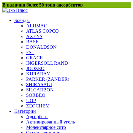
Перейти
В наличии более 50 тонн адсорбентов
к
содержанию
Бренды
ALUMAC
ATLAS COPCO
AXENS
BASF
DONALDSON
FST
GRACE
INGERSOLL RAND
JOOZEO
KURARAY
PARKER (ZANDER)
SHIRASAGI
SILCARBON
SORBEO
UOP
ZEOCHEM
Категории
Адсорбент
Активированный уголь
Молекулярное сито
Оксид алюминия