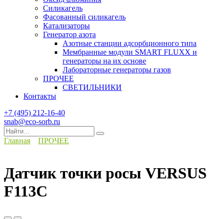
Силикагель
Фасованный силикагель
Катализаторы
Генератор азота
Азотные станции адсорбционного типа
Мембранные модули SMART FLUXX и
генераторы на их основе
Лабораторные генераторы газов
ПРОЧЕЕ
СВЕТИЛЬНИКИ
Контакты
+7 (495) 212-16-40
snab@eco-sorb.ru
Search
for:
Главная
ПРОЧЕЕ
Датчик точки росы VERSUS
F113C