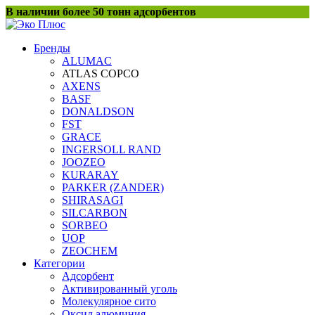
Перейти
В наличии более 50 тонн адсорбентов
к
содержанию
Бренды
ALUMAC
ATLAS COPCO
AXENS
BASF
DONALDSON
FST
GRACE
INGERSOLL RAND
JOOZEO
KURARAY
PARKER (ZANDER)
SHIRASAGI
SILCARBON
SORBEO
UOP
ZEOCHEM
Категории
Адсорбент
Активированный уголь
Молекулярное сито
Оксид алюминия