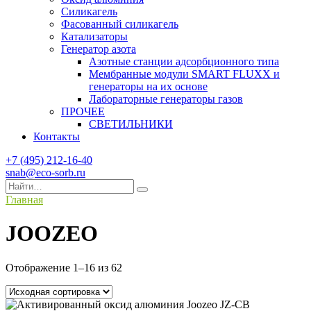
Силикагель
Фасованный силикагель
Катализаторы
Генератор азота
Азотные станции адсорбционного типа
Мембранные модули SMART FLUXX и
генераторы на их основе
Лабораторные генераторы газов
ПРОЧЕЕ
СВЕТИЛЬНИКИ
Контакты
+7 (495) 212-16-40
snab@eco-sorb.ru
Search
for:
Главная
JOOZEO
Отображение 1–16 из 62