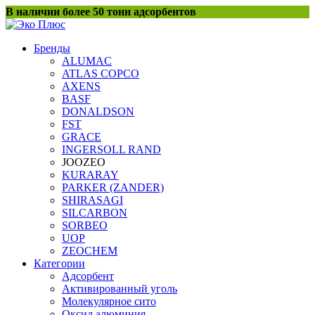
Перейти
В наличии более 50 тонн адсорбентов
к
содержанию
Бренды
ALUMAC
ATLAS COPCO
AXENS
BASF
DONALDSON
FST
GRACE
INGERSOLL RAND
JOOZEO
KURARAY
PARKER (ZANDER)
SHIRASAGI
SILCARBON
SORBEO
UOP
ZEOCHEM
Категории
Адсорбент
Активированный уголь
Молекулярное сито
Оксид алюминия