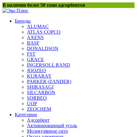
Перейти
В наличии более 50 тонн адсорбентов
к
содержанию
Бренды
ALUMAC
ATLAS COPCO
AXENS
BASF
DONALDSON
FST
GRACE
INGERSOLL RAND
JOOZEO
KURARAY
PARKER (ZANDER)
SHIRASAGI
SILCARBON
SORBEO
UOP
ZEOCHEM
Категории
Адсорбент
Активированный уголь
Молекулярное сито
Оксид алюминия