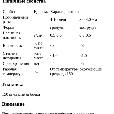
Типичные свойства
Свойства
Ед. изм.
Характеристики
Номинальный
4-10 меш
3.0-4.0 мм
размер
Форма
гранула
экструдат
Насыпная
г/см³
0.5-0.6
0.5-0.6
плотность
% по
Влажность
<3
<3
массе
Степень
%по
<1.0
<1.0
истирания
массе
Срок хранения
лет
>5
>5
Рабочая
От температуры окружающей
°C
температура
среды до 150
Упаковка
150 кг/стальная бочка
Внимание
При использовании продукта необходимо соблюдать