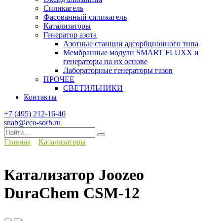
Силикагель
Фасованный силикагель
Катализаторы
Генератор азота
Азотные станции адсорбционного типа
Мембранные модули SMART FLUXX и
генераторы на их основе
Лабораторные генераторы газов
ПРОЧЕЕ
СВЕТИЛЬНИКИ
Контакты
+7 (495) 212-16-40
snab@eco-sorb.ru
Search
for:
Главная
Катализаторы
Катализатор Joozeo
DuraChem CSM-12