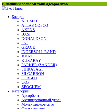
Перейти
В наличии более 50 тонн адсорбентов
к
содержанию
Бренды
ALUMAC
ATLAS COPCO
AXENS
BASF
DONALDSON
FST
GRACE
INGERSOLL RAND
JOOZEO
KURARAY
PARKER (ZANDER)
SHIRASAGI
SILCARBON
SORBEO
UOP
ZEOCHEM
Категории
Адсорбент
Активированный уголь
Молекулярное сито
Оксид алюминия