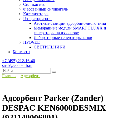
Силикагель
Фасованный силикагель
Катализаторы
Генератор азота
Азотные станции адсорбционного типа
Мембранные модули SMART FLUXX и
генераторы на их основе
Лабораторные генераторы газов
ПРОЧЕЕ
СВЕТИЛЬНИКИ
Контакты
+7 (495) 212-16-40
snab@eco-sorb.ru
Search
for:
Главная
Адсорбент
Адсорбент Parker (Zander)
DESPAC KEN6000DESMIX
(921140006001)