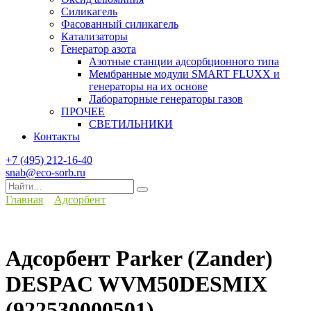
Силикагель
Фасованный силикагель
Катализаторы
Генератор азота
Азотные станции адсорбционного типа
Мембранные модули SMART FLUXX и
генераторы на их основе
Лабораторные генераторы газов
ПРОЧЕЕ
СВЕТИЛЬНИКИ
Контакты
+7 (495) 212-16-40
snab@eco-sorb.ru
Search
for:
Главная
Адсорбент
Адсорбент Parker (Zander)
DESPAC WVM50DESMIX
(922530000501)