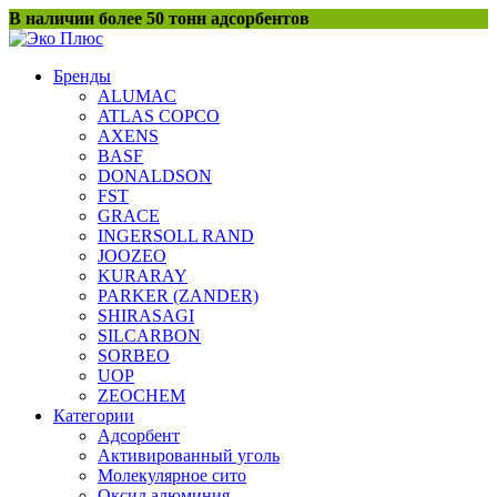
Перейти
В наличии более 50 тонн адсорбентов
к
содержанию
Бренды
ALUMAC
ATLAS COPCO
AXENS
BASF
DONALDSON
FST
GRACE
INGERSOLL RAND
JOOZEO
KURARAY
PARKER (ZANDER)
SHIRASAGI
SILCARBON
SORBEO
UOP
ZEOCHEM
Категории
Адсорбент
Активированный уголь
Молекулярное сито
Оксид алюминия