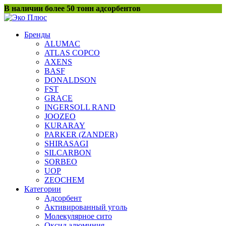
Перейти
В наличии более 50 тонн адсорбентов
к
содержанию
Бренды
ALUMAC
ATLAS COPCO
AXENS
BASF
DONALDSON
FST
GRACE
INGERSOLL RAND
JOOZEO
KURARAY
PARKER (ZANDER)
SHIRASAGI
SILCARBON
SORBEO
UOP
ZEOCHEM
Категории
Адсорбент
Активированный уголь
Молекулярное сито
Оксид алюминия