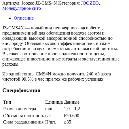
Артикул:
Joozeo JZ-CMS4N
Категория:
JOOZEO
,
Молекулярное сито
Описание
JZ-CMS4N — новый вид неполярного адсорбента,
предназначенный для обогащения воздуха азотом и
обладающий высокой адсорбционной способностью по
кислороду. Обладая высокой эффективностью, низким
потреблением воздуха и емкостью азота высокой чистоты.
Высокое соотношение производительности и цены,
снижающее инвестиционные затраты и эксплуатационные
расходы.
Из одной тонны CMS4N можно получить 240 м3 азота
чистотой 99,5% в час при тех же рабочих условиях.
Спецификация
Тип
Единица
Данные
Размер диаметра
mm
1,0，1,2
Объемная плотность
г/л
650-690
Сила раздавливания
Н/шт.
≥35