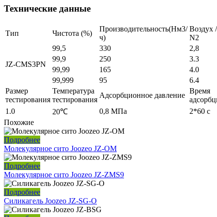
Технические данные
Производительность(Нм3/
Воздух /
Тип
Чистота (%)
ч)
N2
99,5
330
2,8
99,9
250
3.3
JZ-CMS3PN
99,99
165
4.0
99,999
95
6.4
Размер
Температура
Время
Адсорбционное давление
тестирования
тестирования
адсорбц
1.0
0,8 МПа
2*60 с
20℃
Похожие
Подробнее
Молекулярное сито Joozeo JZ-OM
Подробнее
Молекулярное сито Joozeo JZ-ZMS9
Подробнее
Силикагель Joozeo JZ-SG-O