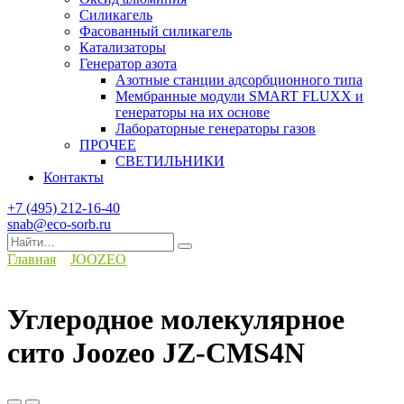
Силикагель
Фасованный силикагель
Катализаторы
Генератор азота
Азотные станции адсорбционного типа
Мембранные модули SMART FLUXX и
генераторы на их основе
Лабораторные генераторы газов
ПРОЧЕЕ
СВЕТИЛЬНИКИ
Контакты
+7 (495) 212-16-40
snab@eco-sorb.ru
Search
for:
Главная
JOOZEO
Углеродное молекулярное
сито Joozeo JZ-CMS4N