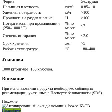
Форма
—
Экструдат
Насыпная плотность
г/см³
0.85–1.0
Удельная поверхность
м²/г
>100
Прочность на раздавливание
Н
>100
Потеря массы при прокаливании
% по
<7
(250–1000 °C)
массе
% по
Степень истирания
<2.0
массе
Срок хранения
лет
>5
Рабочая температура
°C
180–400
Упаковка
1000 кг/биг-бэг; 180 кг/бочка.
Внимание
При использовании продукта необходимо соблюдать
рекомендации, указанные в Паспорте безопасности (SDS).
Похожие
Подробнее