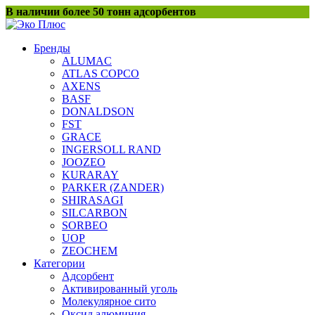
Перейти
В наличии более 50 тонн адсорбентов
к
содержанию
Бренды
ALUMAC
ATLAS COPCO
AXENS
BASF
DONALDSON
FST
GRACE
INGERSOLL RAND
JOOZEO
KURARAY
PARKER (ZANDER)
SHIRASAGI
SILCARBON
SORBEO
UOP
ZEOCHEM
Категории
Адсорбент
Активированный уголь
Молекулярное сито
Оксид алюминия