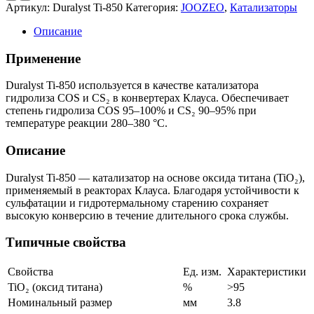
Артикул:
Duralyst Ti-850
Категория:
JOOZEO
,
Катализаторы
Описание
Применение
Duralyst Ti-850 используется в качестве катализатора
гидролиза COS и CS₂ в конвертерах Клауса. Обеспечивает
степень гидролиза COS 95–100% и CS₂ 90–95% при
температуре реакции 280–380 °C.
Описание
Duralyst Ti-850 — катализатор на основе оксида титана (TiO₂),
применяемый в реакторах Клауса. Благодаря устойчивости к
сульфатации и гидротермальному старению сохраняет
высокую конверсию в течение длительного срока службы.
Типичные свойства
Свойства
Ед. изм.
Характеристики
TiO₂ (оксид титана)
%
>95
Номинальный размер
мм
3.8