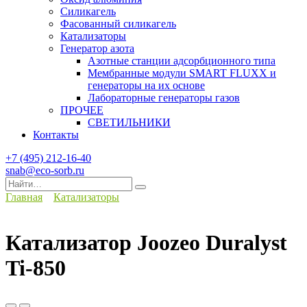
Силикагель
Фасованный силикагель
Катализаторы
Генератор азота
Азотные станции адсорбционного типа
Мембранные модули SMART FLUXX и
генераторы на их основе
Лабораторные генераторы газов
ПРОЧЕЕ
СВЕТИЛЬНИКИ
Контакты
+7 (495) 212-16-40
snab@eco-sorb.ru
Search
for:
Главная
Катализаторы
Катализатор Joozeo Duralyst
Ti-850