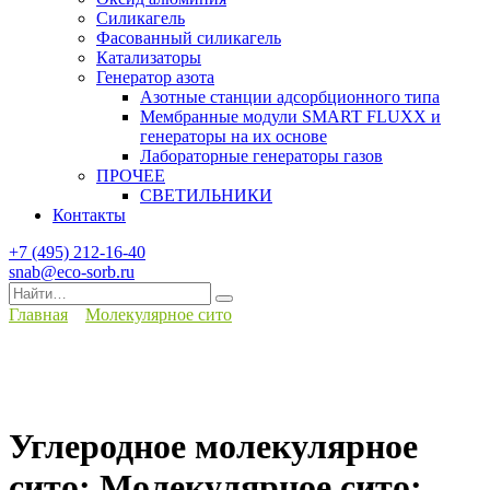
Силикагель
Фасованный силикагель
Катализаторы
Генератор азота
Азотные станции адсорбционного типа
Мембранные модули SMART FLUXX и
генераторы на их основе
Лабораторные генераторы газов
ПРОЧЕЕ
СВЕТИЛЬНИКИ
Контакты
+7 (495) 212-16-40
snab@eco-sorb.ru
Search
for:
Главная
Молекулярное сито
Углеродное молекулярное
сито; Молекулярное сито;