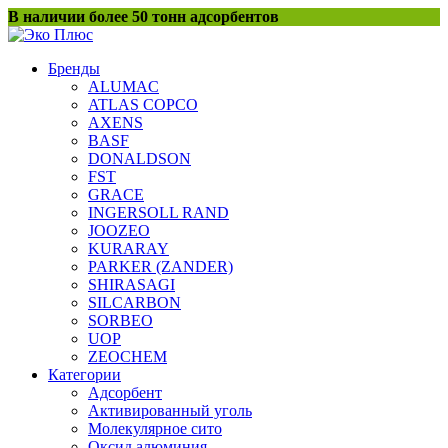
Перейти
В наличии более 50 тонн адсорбентов
к
содержанию
Бренды
ALUMAC
ATLAS COPCO
AXENS
BASF
DONALDSON
FST
GRACE
INGERSOLL RAND
JOOZEO
KURARAY
PARKER (ZANDER)
SHIRASAGI
SILCARBON
SORBEO
UOP
ZEOCHEM
Категории
Адсорбент
Активированный уголь
Молекулярное сито
Оксид алюминия