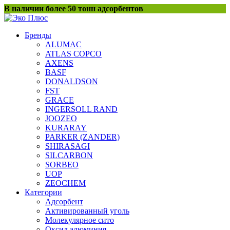
Перейти
В наличии более 50 тонн адсорбентов
к
содержанию
Бренды
ALUMAC
ATLAS COPCO
AXENS
BASF
DONALDSON
FST
GRACE
INGERSOLL RAND
JOOZEO
KURARAY
PARKER (ZANDER)
SHIRASAGI
SILCARBON
SORBEO
UOP
ZEOCHEM
Категории
Адсорбент
Активированный уголь
Молекулярное сито
Оксид алюминия