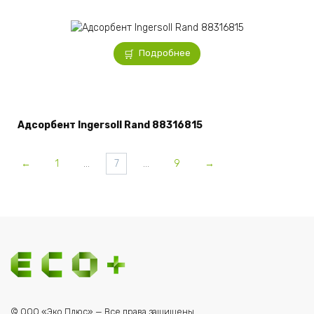
Подробнее
Адсорбент Ingersoll Rand 88316815
←
1
…
7
…
9
→
© ООО «Эко Плюс» — Все права защищены.