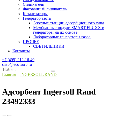
Силикагель
Фасованный силикагель
Катализаторы
Генератор азота
Азотные станции адсорбционного типа
Мембранные модули SMART FLUXX и
генераторы на их основе
Лабораторные генераторы газов
ПРОЧЕЕ
СВЕТИЛЬНИКИ
Контакты
+7 (495) 212-16-40
snab@eco-sorb.ru
Search
for:
Главная
INGERSOLL RAND
Адсорбент Ingersoll Rand
23492333