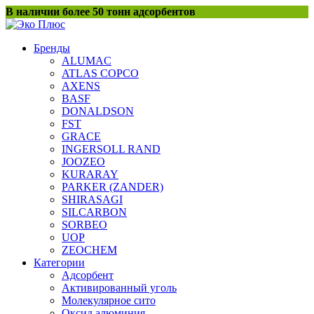
Перейти
В наличии более 50 тонн адсорбентов
к
содержанию
Бренды
ALUMAC
ATLAS COPCO
AXENS
BASF
DONALDSON
FST
GRACE
INGERSOLL RAND
JOOZEO
KURARAY
PARKER (ZANDER)
SHIRASAGI
SILCARBON
SORBEO
UOP
ZEOCHEM
Категории
Адсорбент
Активированный уголь
Молекулярное сито
Оксид алюминия