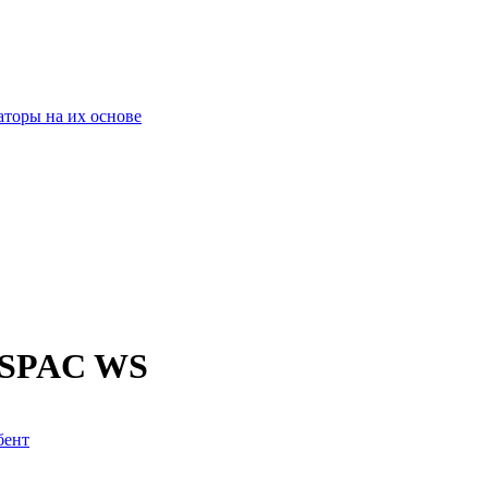
оры на их основе
DESPAC WS
бент