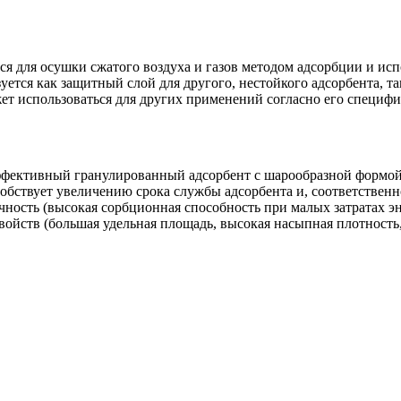
 для осушки сжатого воздуха и газов методом адсорбции и испо
ется как защитный слой для другого, нестойкого адсорбента, та
жет использоваться для других применений согласно его специф
фективный гранулированный адсорбент с шарообразной формой 
обствует увеличению срока службы адсорбента и, соответствен
ость (высокая сорбционная способность при малых затратах эн
ойств (большая удельная площадь, высокая насыпная плотность,