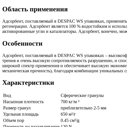
Область применения
Адсорбент, поставляемый в DESPAC WS упаковках, применяться
регенерации. Адсорбент является 100 % водостойким и использу
активированные угли и катализаторы. Адсорбент, конечно, мо
Особенности
Адсорбент, поставляемый в DESPAC WS упаковках – высокоэф
трения и очень высокую сопротивляемость разрушению, и спос
широкий спектр применения и обеспечивает высокую экономичн
механическая прочность), благодаря комбинации уникальных св
Характеристики
Вид
Сферические гранулы
Насыпная плотность
700 кг/м ³
Размер гранул
приблизительно 2-5 мм
Удельная площадь
650 м²/г
Объем пор
0.45 см³/g
Прочность на раздавливание
120 N