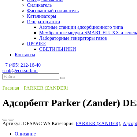
Силикагель
Фасованный силикагель
Катализаторы
Генератор азота
Азотные станции адсорбционного типа
Мембранные модули SMART FLUXX и генерат
Лабораторные генераторы газов
ПРОЧЕЕ
СВЕТИЛЬНИКИ
Контакты
+7 (495) 212-16-40
snab@eco-sorb.ru
Search
for:
Главная
PARKER (ZANDER)
Адсорбент Parker (Zander) 
Артикул:
DESPAC WS
Категория:
PARKER (ZANDER)
,
Адсор
Описание