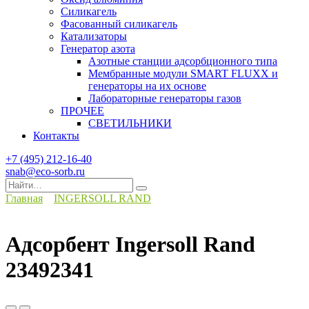
Силикагель
Фасованный силикагель
Катализаторы
Генератор азота
Азотные станции адсорбционного типа
Мембранные модули SMART FLUXX и
генераторы на их основе
Лабораторные генераторы газов
ПРОЧЕЕ
СВЕТИЛЬНИКИ
Контакты
+7 (495) 212-16-40
snab@eco-sorb.ru
Search
for:
Главная
INGERSOLL RAND
Адсорбент Ingersoll Rand
23492341