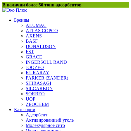
Перейти
В наличии более 50 тонн адсорбентов
к
содержанию
Бренды
ALUMAC
ATLAS COPCO
AXENS
BASF
DONALDSON
FST
GRACE
INGERSOLL RAND
JOOZEO
KURARAY
PARKER (ZANDER)
SHIRASAGI
SILCARBON
SORBEO
UOP
ZEOCHEM
Категории
Адсорбент
Активированный уголь
Молекулярное сито
Оксид алюминия