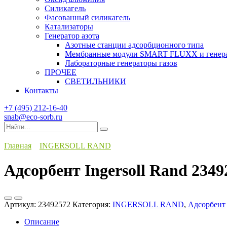
Силикагель
Фасованный силикагель
Катализаторы
Генератор азота
Азотные станции адсорбционного типа
Мембранные модули SMART FLUXX и генерат
Лабораторные генераторы газов
ПРОЧЕЕ
СВЕТИЛЬНИКИ
Контакты
+7 (495) 212-16-40
snab@eco-sorb.ru
Search
for:
Главная
INGERSOLL RAND
Адсорбент Ingersoll Rand 2349
Артикул:
23492572
Категория:
INGERSOLL RAND
,
Адсорбент
Описание