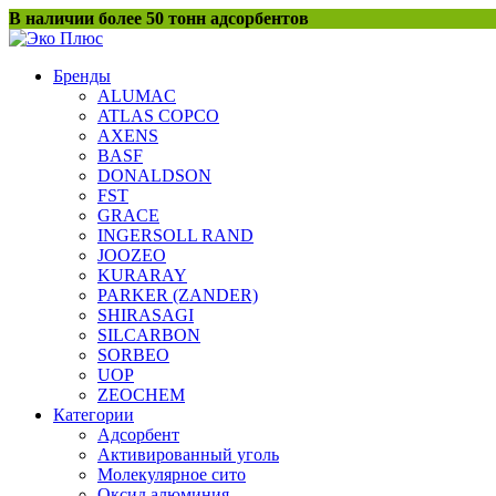
Перейти
В наличии более 50 тонн адсорбентов
к
содержанию
Бренды
ALUMAC
ATLAS COPCO
AXENS
BASF
DONALDSON
FST
GRACE
INGERSOLL RAND
JOOZEO
KURARAY
PARKER (ZANDER)
SHIRASAGI
SILCARBON
SORBEO
UOP
ZEOCHEM
Категории
Адсорбент
Активированный уголь
Молекулярное сито
Оксид алюминия