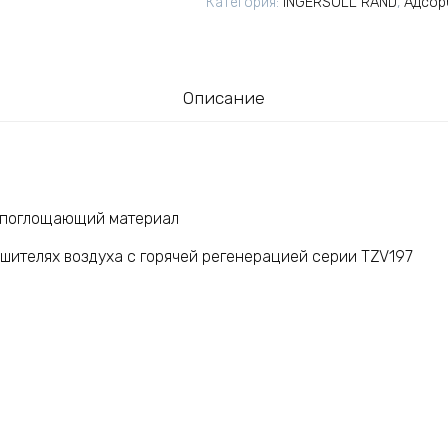
Категория:
INGERSOLL RAND
,
Адсор
Описание
опоглощающий материал
ушителях воздуха с горячей регенерацией серии TZV197