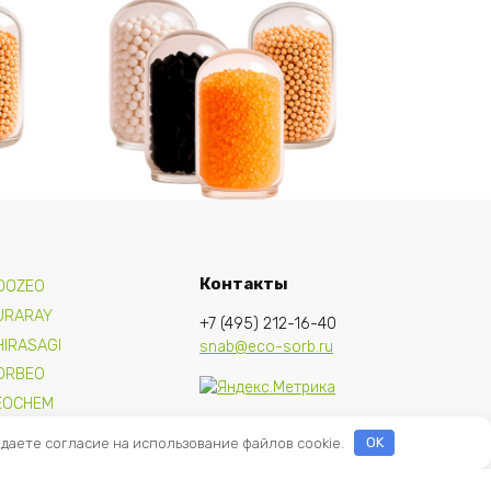
and
Адсорбент Ingersoll Rand
88298195, 66 кг
Подробнее
Контакты
OOZEO
URARAY
+7 (495) 212-16-40
HIRASAGI
snab@eco-sorb.ru
ORBEO
EOCHEM
 даете согласие на использование файлов cookie.
OK