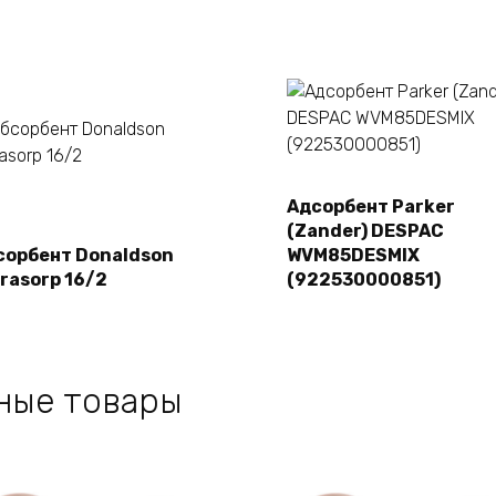
Адсорбент Parker
Подробнее
(Zander) DESPAC
Подробнее
сорбент Donaldson
WVM85DESMIX
trasorp 16/2
(922530000851)
ные товары