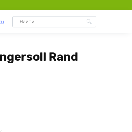
Search
ru
for:
ngersoll Rand