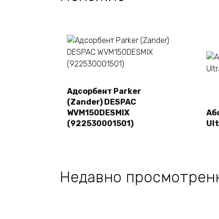
Адсорбент Parker
Подробнее
(Zander) DESPAC
WVM150DESMIX
Аб
(922530001501)
Ul
Недавно просмотрен