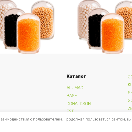
сорбент Ingersoll Rand
Адсорбент Ingersoll R
004784, 906 кг
88316591
Подробнее
Подробнее
Каталог
J
K
ALUMAC
S
BASF
S
DONALDSON
Z
FST
взаимодействия с пользователем. Продолжая пользоваться сайтом, вы
GRACE