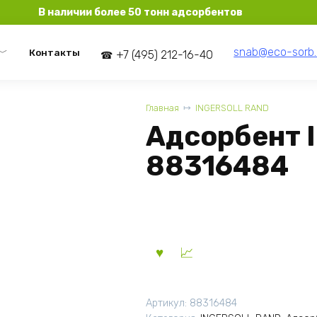
В наличии более 50 тонн адсорбентов
snab@eco-sorb.
Контакты
+7 (495) 212-16-40
Главная
INGERSOLL RAND
Адсорбент I
88316484
Артикул:
88316484