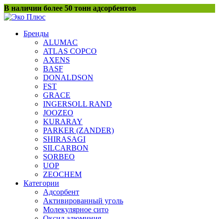
Перейти
В наличии более 50 тонн адсорбентов
к
содержанию
Бренды
ALUMAC
ATLAS COPCO
AXENS
BASF
DONALDSON
FST
GRACE
INGERSOLL RAND
JOOZEO
KURARAY
PARKER (ZANDER)
SHIRASAGI
SILCARBON
SORBEO
UOP
ZEOCHEM
Категории
Адсорбент
Активированный уголь
Молекулярное сито
Оксид алюминия