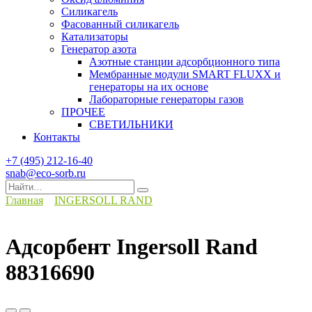
Силикагель
Фасованный силикагель
Катализаторы
Генератор азота
Азотные станции адсорбционного типа
Мембранные модули SMART FLUXX и
генераторы на их основе
Лабораторные генераторы газов
ПРОЧЕЕ
СВЕТИЛЬНИКИ
Контакты
+7 (495) 212-16-40
snab@eco-sorb.ru
Search
for:
Главная
INGERSOLL RAND
Адсорбент Ingersoll Rand
88316690