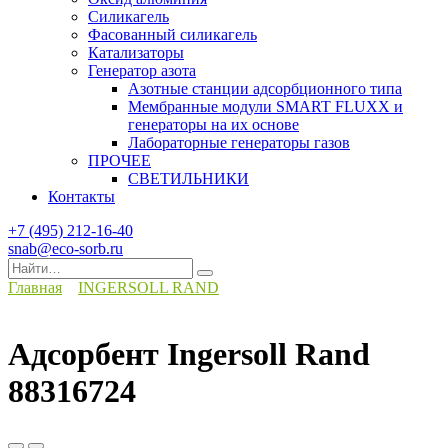
Силикагель
Фасованный силикагель
Катализаторы
Генератор азота
Азотные станции адсорбционного типа
Мембранные модули SMART FLUXX и
генераторы на их основе
Лабораторные генераторы газов
ПРОЧЕЕ
СВЕТИЛЬНИКИ
Контакты
+7 (495) 212-16-40
snab@eco-sorb.ru
Search
for:
Главная
INGERSOLL RAND
Адсорбент Ingersoll Rand
88316724