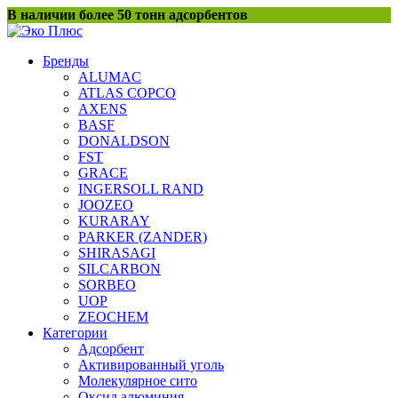
Перейти
В наличии более 50 тонн адсорбентов
к
содержанию
Бренды
ALUMAC
ATLAS COPCO
AXENS
BASF
DONALDSON
FST
GRACE
INGERSOLL RAND
JOOZEO
KURARAY
PARKER (ZANDER)
SHIRASAGI
SILCARBON
SORBEO
UOP
ZEOCHEM
Категории
Адсорбент
Активированный уголь
Молекулярное сито
Оксид алюминия