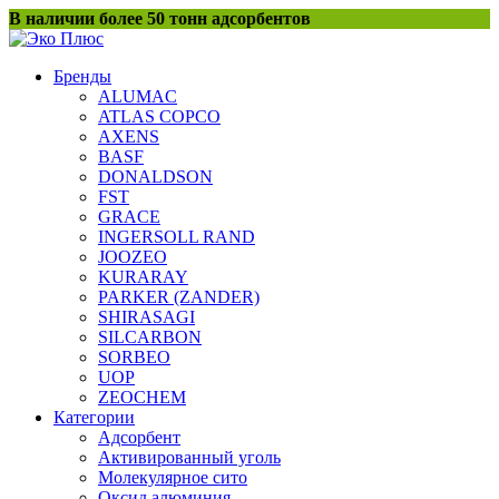
Перейти
В наличии более 50 тонн адсорбентов
к
содержанию
Бренды
ALUMAC
ATLAS COPCO
AXENS
BASF
DONALDSON
FST
GRACE
INGERSOLL RAND
JOOZEO
KURARAY
PARKER (ZANDER)
SHIRASAGI
SILCARBON
SORBEO
UOP
ZEOCHEM
Категории
Адсорбент
Активированный уголь
Молекулярное сито
Оксид алюминия