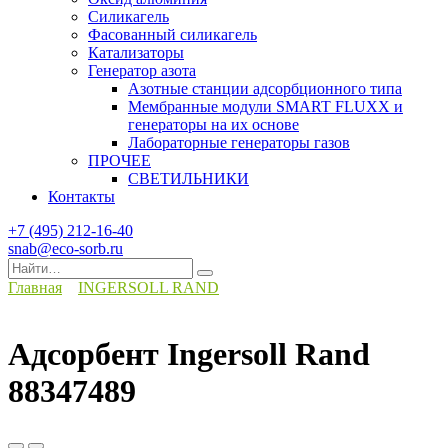
Силикагель
Фасованный силикагель
Катализаторы
Генератор азота
Азотные станции адсорбционного типа
Мембранные модули SMART FLUXX и
генераторы на их основе
Лабораторные генераторы газов
ПРОЧЕЕ
СВЕТИЛЬНИКИ
Контакты
+7 (495) 212-16-40
snab@eco-sorb.ru
Search
for:
Главная
INGERSOLL RAND
Адсорбент Ingersoll Rand
88347489