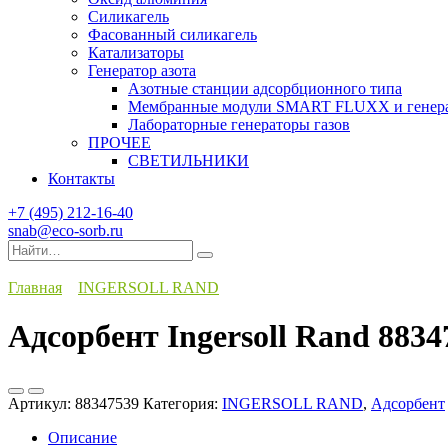
Силикагель
Фасованный силикагель
Катализаторы
Генератор азота
Азотные станции адсорбционного типа
Мембранные модули SMART FLUXX и генерат
Лабораторные генераторы газов
ПРОЧЕЕ
СВЕТИЛЬНИКИ
Контакты
+7 (495) 212-16-40
snab@eco-sorb.ru
Search
for:
Главная
INGERSOLL RAND
Адсорбент Ingersoll Rand 8834
Артикул:
88347539
Категория:
INGERSOLL RAND
,
Адсорбент
Описание