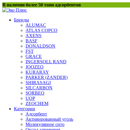
Перейти
В наличии более 50 тонн адсорбентов
к
содержанию
Бренды
ALUMAC
ATLAS COPCO
AXENS
BASF
DONALDSON
FST
GRACE
INGERSOLL RAND
JOOZEO
KURARAY
PARKER (ZANDER)
SHIRASAGI
SILCARBON
SORBEO
UOP
ZEOCHEM
Категории
Адсорбент
Активированный уголь
Молекулярное сито
Оксид алюминия