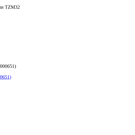
рии TZM32
0651)