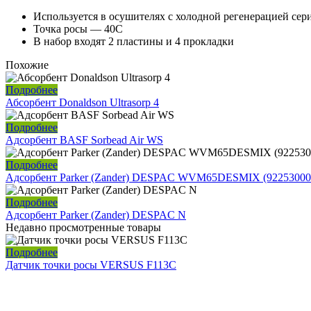
Используется в осушителях с холодной регенерацией се
Точка росы — 40С
В набор входят 2 пластины и 4 прокладки
Похожие
Подробнее
Абсорбент Donaldson Ultrasorp 4
Подробнее
Адсорбент BASF Sorbead Air WS
Подробнее
Адсорбент Parker (Zander) DESPAC WVM65DESMIX (92253000
Подробнее
Адсорбент Parker (Zander) DESPAC N
Недавно просмотренные товары
Подробнее
Датчик точки росы VERSUS F113C