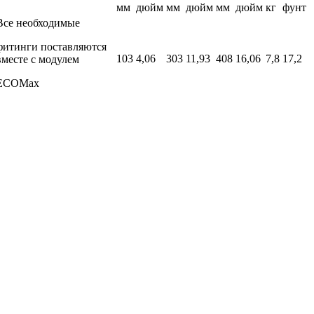
мм
дюйм
мм
дюйм
мм
дюйм
кг
фунт
Все необходимые
фитинги поставляются
103
4,06
303
11,93
408
16,06
7,8
17,2
вместе с модулем
ECOMax