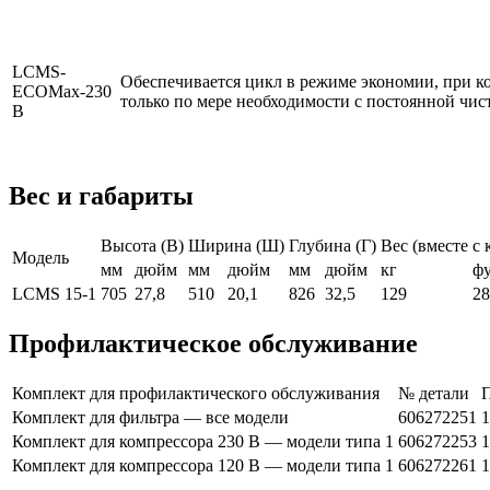
LCMS-
Обеспечивается цикл в режиме экономии, при ко
ECOMax-230
только по мере необходимости с постоянной чис
В
Вес и габариты
Высота (В)
Ширина (Ш)
Глубина (Г)
Вес (вместе с
Модель
мм
дюйм
мм
дюйм
мм
дюйм
кг
ф
LCMS 15-1
705
27,8
510
20,1
826
32,5
129
28
Профилактическое обслуживание
Комплект для профилактического обслуживания
№ детали
Комплект для фильтра — все модели
606272251
1
Комплект для компрессора 230 В — модели типа 1
606272253
1
Комплект для компрессора 120 В — модели типа 1
606272261
1