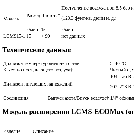
Поступление воздуха при 8,5 бар и.
Расход
Чистота*
(123,3 фунт/кв. дюйм и. д.)
Модель
л/мин
%
л/мин
LCMS15-1
15
> 99
нет данных
Технические данные
Диапазон температур внешней среды
5–40 °C
Качество поступающего воздуха†
Чистый сух
103–126 В 
Диапазон питающих напряжений
207–253 В 
Соединения Выпуск азота/Впуск воздуха†
1/4” обжим
Модуль расширения LCMS-ECOMax (о
Изделие
Описание