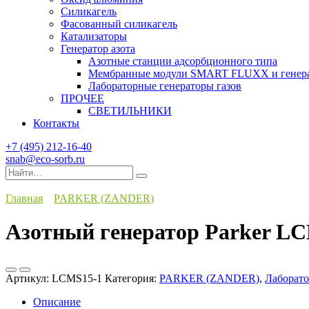
Силикагель
Фасованный силикагель
Катализаторы
Генератор азота
Азотные станции адсорбционного типа
Мембранные модули SMART FLUXX и генерат
Лабораторные генераторы газов
ПРОЧЕЕ
СВЕТИЛЬНИКИ
Контакты
+7 (495) 212-16-40
snab@eco-sorb.ru
Search
for:
Главная
PARKER (ZANDER)
Азотный генератор Parker L
Артикул:
LCMS15-1
Категория:
PARKER (ZANDER)
,
Лаборато
Описание