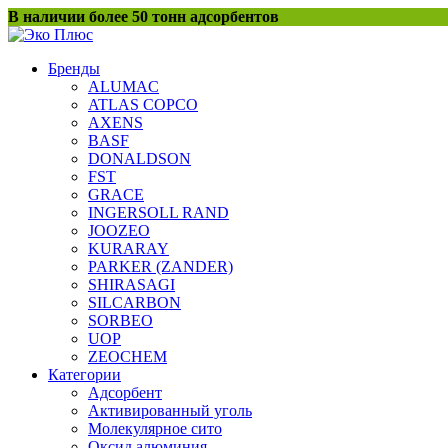
Перейти
В наличии более 50 тонн адсорбентов
к
содержанию
Бренды
ALUMAC
ATLAS COPCO
AXENS
BASF
DONALDSON
FST
GRACE
INGERSOLL RAND
JOOZEO
KURARAY
PARKER (ZANDER)
SHIRASAGI
SILCARBON
SORBEO
UOP
ZEOCHEM
Категории
Адсорбент
Активированный уголь
Молекулярное сито
Оксид алюминия