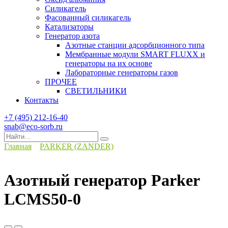
Силикагель
Фасованный силикагель
Катализаторы
Генератор азота
Азотные станции адсорбционного типа
Мембранные модули SMART FLUXX и
генераторы на их основе
Лабораторные генераторы газов
ПРОЧЕЕ
СВЕТИЛЬНИКИ
Контакты
+7 (495) 212-16-40
snab@eco-sorb.ru
Search
for:
Главная
PARKER (ZANDER)
Азотный генератор Parker
LCMS50-0