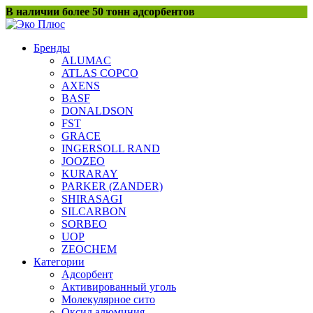
Перейти
В наличии более 50 тонн адсорбентов
к
содержанию
Бренды
ALUMAC
ATLAS COPCO
AXENS
BASF
DONALDSON
FST
GRACE
INGERSOLL RAND
JOOZEO
KURARAY
PARKER (ZANDER)
SHIRASAGI
SILCARBON
SORBEO
UOP
ZEOCHEM
Категории
Адсорбент
Активированный уголь
Молекулярное сито
Оксид алюминия