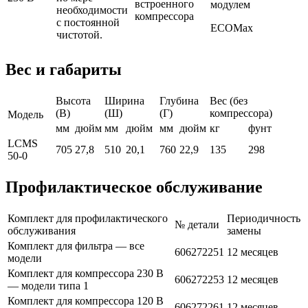
встроенного
модулем
необходимости
компрессора
с постоянной
ECOMax
чистотой.
Вес и габариты
Высота
Ширина
Глубина
Вес (без
(В)
(Ш)
(Г)
компрессора)
Модель
мм
дюйм
мм
дюйм
мм
дюйм
кг
фунт
LCMS
705
27,8
510
20,1
760
22,9
135
298
50-0
Профилактическое обслуживание
Комплект для профилактического
Периодичность
№ детали
обслуживания
замены
Комплект для фильтра — все
606272251
12 месяцев
модели
Комплект для компрессора 230 В
606272253
12 месяцев
— модели типа 1
Комплект для компрессора 120 В
606272261
12 месяцев