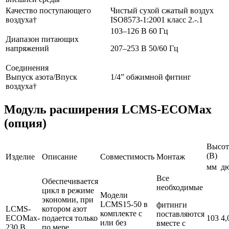
Качество поступающего
Чистый сухой сжатый воздух
воздуха†
ISO8573-1:2001 класс 2.-.1
103–126 В 60 Гц
Диапазон питающих
напряжений
207–253 В 50/60 Гц
Соединения
Выпуск азота/Впуск
1/4” обжимной фитинг
воздуха†
Модуль расширения LCMS-ECOMax
(опция)
Высот
(В)
Изделие
Описание
Совместимость
Монтаж
мм
д
Все
Обеспечивается
необходимые
цикл в режиме
Модели
экономии, при
LCMS15-50 в
фитинги
LCMS-
котором азот
комплекте с
поставляются
ECOMax-
подается только
103
4,
или без
вместе с
230 В
по мере