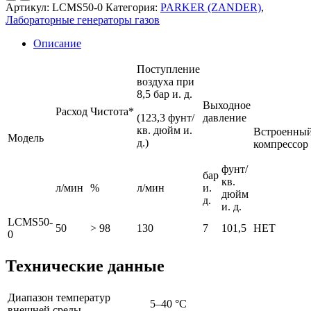
Артикул:
LCMS50-0
Категория:
PARKER (ZANDER)
,
Лабораторные генераторы газов
Описание
Поступление
воздуха при
8,5 бар и. д.
Выходное
Расход
Чистота*
(123,3 фунт/
давление
кв. дюйм и.
Встроенны
Модель
д.)
компрессор
фунт/
бар
кв.
л/мин
%
л/мин
и.
дюйм
д.
и. д.
LCMS50-
50
> 98
130
7
101,5
НЕТ
0
Технические данные
Диапазон температур
5–40 °C
внешней среды