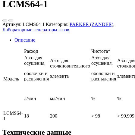
LCMS64-1
Артикул:
LCMS64-1
Категория:
PARKER (ZANDER)
,
Лабораторные генераторы газов
Описание
Расход
Чистота*
Азот для
Азот для
Азот для
Азот дл
осушения,
осушения,
столкновительного
столкно
оболочки и
оболочки и
элемента
элемент
Модель
распыления
распыления
л/мин
мл/мин
%
%
LCMS64-
18
200
> 98
> 99,999
1
Технические данные