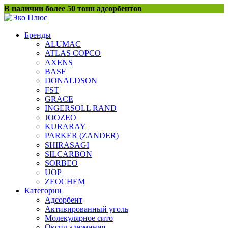
Перейти
В наличии более 50 тонн адсорбентов
к
содержанию
Бренды
ALUMAC
ATLAS COPCO
AXENS
BASF
DONALDSON
FST
GRACE
INGERSOLL RAND
JOOZEO
KURARAY
PARKER (ZANDER)
SHIRASAGI
SILCARBON
SORBEO
UOP
ZEOCHEM
Категории
Адсорбент
Активированный уголь
Молекулярное сито
Оксид алюминия