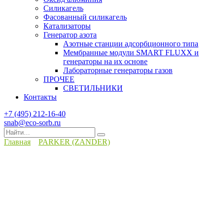
Силикагель
Фасованный силикагель
Катализаторы
Генератор азота
Азотные станции адсорбционного типа
Мембранные модули SMART FLUXX и
генераторы на их основе
Лабораторные генераторы газов
ПРОЧЕЕ
СВЕТИЛЬНИКИ
Контакты
+7 (495) 212-16-40
snab@eco-sorb.ru
Search
for:
Главная
PARKER (ZANDER)