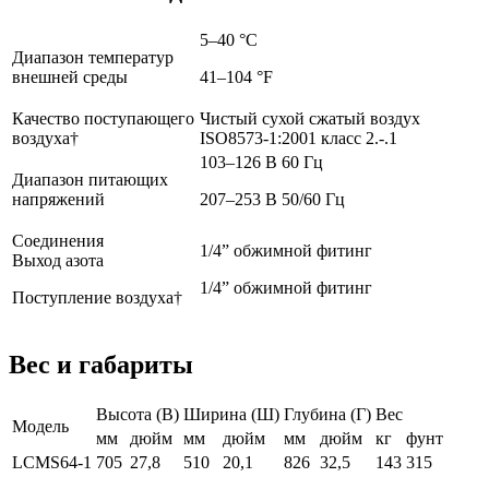
5–40 °C
Диапазон температур
внешней среды
41–104 °F
Качество поступающего
Чистый сухой сжатый воздух
воздуха†
ISO8573-1:2001 класс 2.-.1
103–126 В 60 Гц
Диапазон питающих
напряжений
207–253 В 50/60 Гц
Соединения
1/4” обжимной фитинг
Выход азота
1/4” обжимной фитинг
Поступление воздуха†
Вес и габариты
Высота (В)
Ширина (Ш)
Глубина (Г)
Вес
Модель
мм
дюйм
мм
дюйм
мм
дюйм
кг
фунт
LCMS64-1
705
27,8
510
20,1
826
32,5
143
315