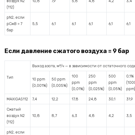
воздух:N2
10,8
7,9
5,8
4,8
4,2
3,4
(112)
pN2, если
pСжВ = 7
5,5
6,1
6,1
6,1
6,1
6,1
бар
Если давление сжатого воздуха = 9 бар
Выход азота, м³/ч — в зависимости от остаточного со
100
250
500
0,1%
Тип
10 ppm
50 ppm
ppm
ppm
ppm
(100
(0,001%)
(0,005%)
(0,01%)
(0,025%)
(0,05%)
ppm
MAXIGAS112
7,4
12,2
17,8
24,8
30,1
31,9
Сжатый
воздух:N2
10,8
8,7
6,3
4,8
4,2
3,5
(112)
pN2, если