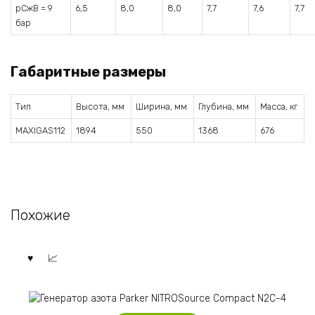
pСжВ = 9
6,5
8,0
8,0
7,7
7,6
7,7
бар
Габаритные размеры
Тип
Высота, мм
Ширина, мм
Глубина, мм
Масса, кг
MAXIGAS112
1894
550
1368
676
Похожие