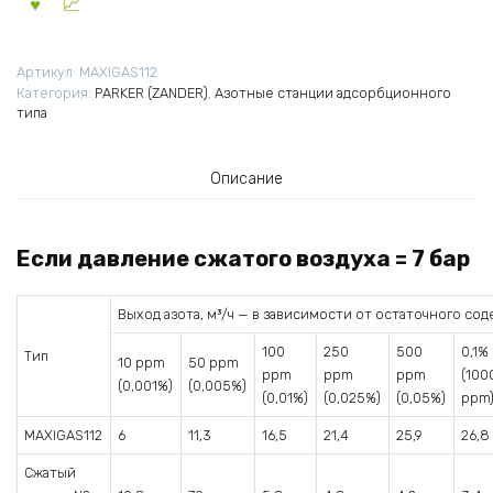
Артикул:
MAXIGAS112
Категория:
PARKER (ZANDER)
,
Азотные станции адсорбционного
типа
Описание
Если давление сжатого воздуха = 7 бар
Выход азота, м³/ч — в зависимости от остаточного со
100
250
500
0,1%
Тип
10 ppm
50 ppm
ppm
ppm
ppm
(100
(0,001%)
(0,005%)
(0,01%)
(0,025%)
(0,05%)
ppm
MAXIGAS112
6
11,3
16,5
21,4
25,9
26,8
Сжатый