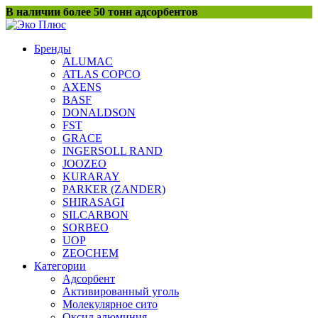
Перейти
В наличии более 50 тонн адсорбентов
к
содержанию
Бренды
ALUMAC
ATLAS COPCO
AXENS
BASF
DONALDSON
FST
GRACE
INGERSOLL RAND
JOOZEO
KURARAY
PARKER (ZANDER)
SHIRASAGI
SILCARBON
SORBEO
UOP
ZEOCHEM
Категории
Адсорбент
Активированный уголь
Молекулярное сито
Оксид алюминия