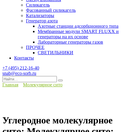
Силикагель
Фасованный силикагель
Катализаторы
Генератор азота
Азотные станции адсорбционного типа
Мембранные модули SMART FLUXX и
генераторы на их основе
Лабораторные генераторы газов
ПРОЧЕЕ
СВЕТИЛЬНИКИ
Контакты
+7 (495) 212-16-40
snab@eco-sorb.ru
Search
for:
Главная
Молекулярное сито
Углеродное молекулярное
сито; Молекулярное сито;