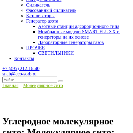
Силикагель
Фасованный силикагель
Катализаторы
Генератор азота
Азотные станции адсорбционного типа
Мембранные модули SMART FLUXX и
генераторы на их основе
Лабораторные генераторы газов
ПРОЧЕЕ
СВЕТИЛЬНИКИ
Контакты
+7 (495) 212-16-40
snab@eco-sorb.ru
Search
for:
Главная
Молекулярное сито
Углеродное молекулярное
сито; Молекулярное сито;