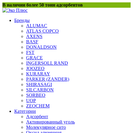
Перейти
В наличии более 50 тонн адсорбентов
к
содержанию
Бренды
ALUMAC
ATLAS COPCO
AXENS
BASF
DONALDSON
FST
GRACE
INGERSOLL RAND
JOOZEO
KURARAY
PARKER (ZANDER)
SHIRASAGI
SILCARBON
SORBEO
UOP
ZEOCHEM
Категории
Адсорбент
Активированный уголь
Молекулярное сито
Оксид алюминия