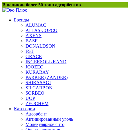
Перейти
В наличии более 50 тонн адсорбентов
к
содержанию
Бренды
ALUMAC
ATLAS COPCO
AXENS
BASF
DONALDSON
FST
GRACE
INGERSOLL RAND
JOOZEO
KURARAY
PARKER (ZANDER)
SHIRASAGI
SILCARBON
SORBEO
UOP
ZEOCHEM
Категории
Адсорбент
Активированный уголь
Молекулярное сито
Оксид алюминия