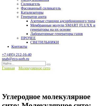
Силикагель
Фасованный силикагель
Катализаторы
Генератор азота
Азотные станции адсорбционного типа
Мембранные модули SMART FLUXX и
генераторы на их основе
Лабораторные генераторы газов
ПРОЧЕЕ
СВЕТИЛЬНИКИ
Контакты
+7 (495) 212-16-40
snab@eco-sorb.ru
Search
for:
Главная
Молекулярное сито
Углеродное молекулярное
сито; Молекулярное сито;