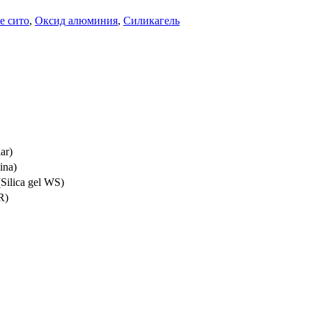
е сито
,
Оксид алюминия
,
Силикагель
ar)
ina)
(Silica gel WS)
R)