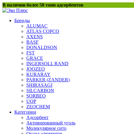
Перейти
В наличии более 50 тонн адсорбентов
к
содержанию
Бренды
ALUMAC
ATLAS COPCO
AXENS
BASF
DONALDSON
FST
GRACE
INGERSOLL RAND
JOOZEO
KURARAY
PARKER (ZANDER)
SHIRASAGI
SILCARBON
SORBEO
UOP
ZEOCHEM
Категории
Адсорбент
Активированный уголь
Молекулярное сито
Оксид алюминия