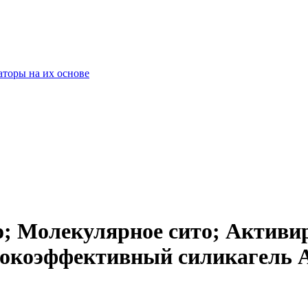
оры на их основе
о; Молекулярное сито; Актив
окоэффективный силикагель At