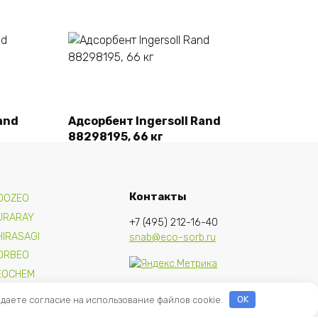
Подробнее
and
Адсорбент Ingersoll Rand
88298195, 66 кг
Контакты
OOZEO
URARAY
+7 (495) 212-16-40
HIRASAGI
snab@eco-sorb.ru
ORBEO
EOCHEM
 даете согласие на использование файлов cookie.
OK