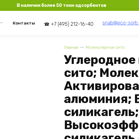
В наличии более 50 тонн адсорбентов
snab@eco-sorb.
Контакты
+7 (495) 212-16-40
Главная
Молекулярное сито
Углеродное
сито; Молек
Активирова
алюминия; 
силикагель;
Высокоэфф
силикагель 