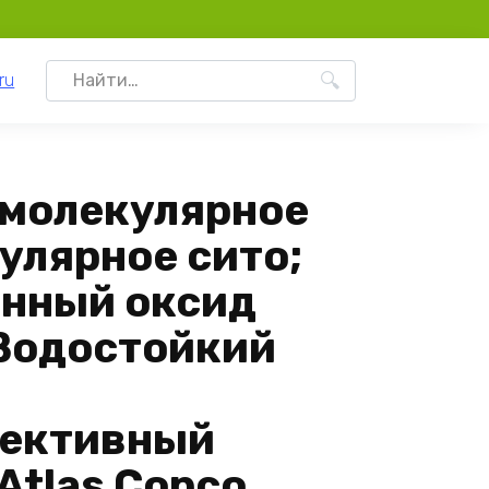
Search
ru
for:
 молекулярное
улярное сито;
нный оксид
Водостойкий
ективный
Atlas Copco