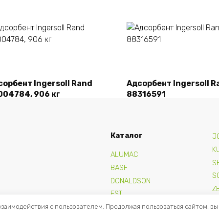
Подробнее
Подробнее
сорбент Ingersoll Rand
Адсорбент Ingersoll R
004784, 906 кг
88316591
Каталог
J
K
ALUMAC
S
BASF
S
DONALDSON
Z
FST
взаимодействия с пользователем. Продолжая пользоваться сайтом, вы
GRACE