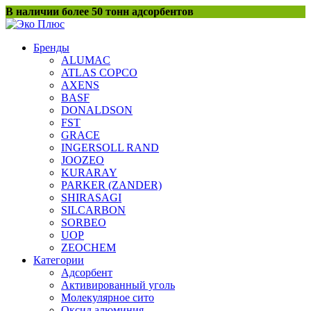
Перейти
В наличии более 50 тонн адсорбентов
к
содержанию
Бренды
ALUMAC
ATLAS COPCO
AXENS
BASF
DONALDSON
FST
GRACE
INGERSOLL RAND
JOOZEO
KURARAY
PARKER (ZANDER)
SHIRASAGI
SILCARBON
SORBEO
UOP
ZEOCHEM
Категории
Адсорбент
Активированный уголь
Молекулярное сито
Оксид алюминия