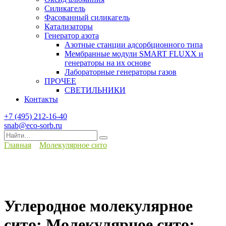
Силикагель
Фасованный силикагель
Катализаторы
Генератор азота
Азотные станции адсорбционного типа
Мембранные модули SMART FLUXX и
генераторы на их основе
Лабораторные генераторы газов
ПРОЧЕЕ
СВЕТИЛЬНИКИ
Контакты
+7 (495) 212-16-40
snab@eco-sorb.ru
Search
for:
Главная
Молекулярное сито
Углеродное молекулярное
сито; Молекулярное сито;