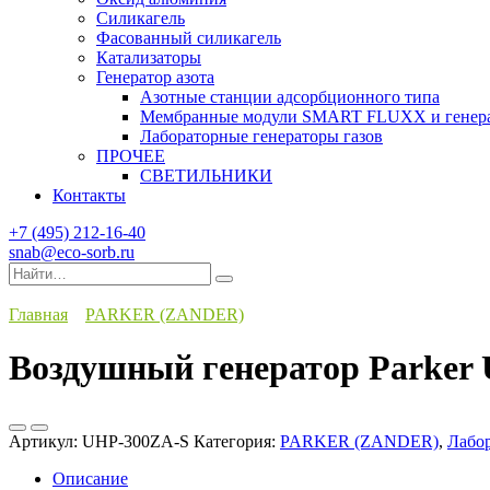
Силикагель
Фасованный силикагель
Катализаторы
Генератор азота
Азотные станции адсорбционного типа
Мембранные модули SMART FLUXX и генерат
Лабораторные генераторы газов
ПРОЧЕЕ
СВЕТИЛЬНИКИ
Контакты
+7 (495) 212-16-40
snab@eco-sorb.ru
Search
for:
Главная
PARKER (ZANDER)
Воздушный генератор Parker
Артикул:
UHP-300ZA-S
Категория:
PARKER (ZANDER)
,
Лабор
Описание