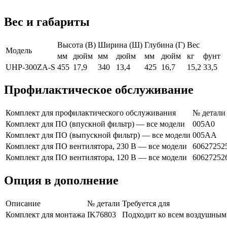
Вес и габариты
Высота (В)
Ширина (Ш)
Глубина (Г)
Вес
Модель
мм
дюйм
мм
дюйм
мм
дюйм
кг
фунт
UHP-300ZA-S
455
17,9
340
13,4
425
16,7
15,2
33,5
Профилактическое обслуживание
Комплект для профилактического обслуживания
№ детали
Комплект для ПО (впускной фильтр) — все модели
005A0
Комплект для ПО (выпускной фильтр) — все модели
005AA
Комплект для ПО вентилятора, 230 В — все модели
60627252
Комплект для ПО вентилятора, 120 В — все модели
60627252
Опция в дополнение
Описание
№ детали
Требуется для
Комплект для монтажа
IK76803
Подходит ко всем воздушным 