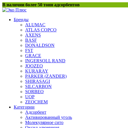
Перейти
В наличии более 50 тонн адсорбентов
к
содержанию
Бренды
ALUMAC
ATLAS COPCO
AXENS
BASF
DONALDSON
FST
GRACE
INGERSOLL RAND
JOOZEO
KURARAY
PARKER (ZANDER)
SHIRASAGI
SILCARBON
SORBEO
UOP
ZEOCHEM
Категории
Адсорбент
Активированный уголь
Молекулярное сито
Оксид алюминия