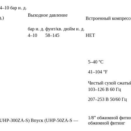
–10 бар и. д.
Выходное давление
.)
Встроенный компресс
бар и. д.
фунт/кв. дюйм и. д.
4–10
58–145
НЕТ
5–40 °C
41–104 °F
Чистый сухой сжатый
103–126 В 60 Гц
207–253 В 50/60 Гц
1/8” обжимной фитин
 UHP-300ZA-S) Впуск (UHP-50ZA-S —
обжимной фитинг