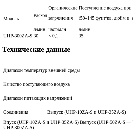
Органические
Поступление воздуха при 4
Расход
загрязнения
(58–145 фунт/кв. дюйм и. д
Модель
л/мин
част/млн
л/мин
UHP-300ZA-S
30
< 0,1
35
Технические данные
Диапазон температур внешней среды
Качество поступающего воздуха
Диапазон питающих напряжений
Соединения Выпуск (UHP-10ZA-S и UHP-35ZA-S)
Впуск (UHP-10ZA-S и UHP-35ZA-S) Выпуск (UHP-50ZA-S —
UHP-300ZA-S)