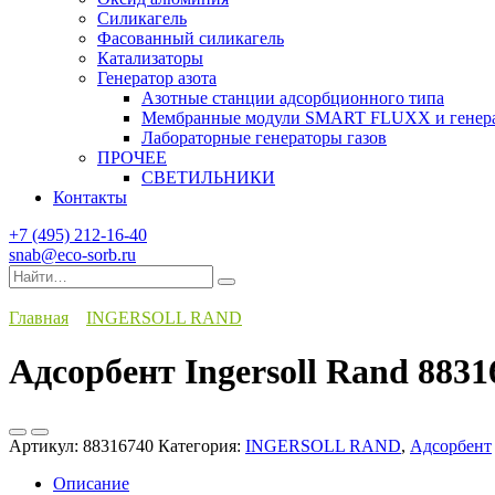
Силикагель
Фасованный силикагель
Катализаторы
Генератор азота
Азотные станции адсорбционного типа
Мембранные модули SMART FLUXX и генерат
Лабораторные генераторы газов
ПРОЧЕЕ
СВЕТИЛЬНИКИ
Контакты
+7 (495) 212-16-40
snab@eco-sorb.ru
Search
for:
Главная
INGERSOLL RAND
Адсорбент Ingersoll Rand 8831
Артикул:
88316740
Категория:
INGERSOLL RAND
,
Адсорбент
Описание