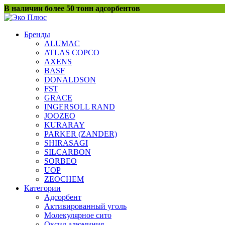
Перейти
В наличии более 50 тонн адсорбентов
к
содержанию
Бренды
ALUMAC
ATLAS COPCO
AXENS
BASF
DONALDSON
FST
GRACE
INGERSOLL RAND
JOOZEO
KURARAY
PARKER (ZANDER)
SHIRASAGI
SILCARBON
SORBEO
UOP
ZEOCHEM
Категории
Адсорбент
Активированный уголь
Молекулярное сито
Оксид алюминия