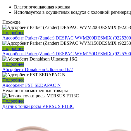
Влагопоглощающая крошка
Используется в осушителях воздуха с холодной регенера
Похожие
Подробнее
Адсорбент Parker (Zander) DESPAC WVM200DESMIX (9225300
Подробнее
Адсорбент Parker (Zander) DESPAC WVM150DESMIX (9225300
Подробнее
Абсорбент Donaldson Ultrasorp 16/2
Подробнее
Адсорбент FST SEDAPAC N
Недавно просмотренные товары
Подробнее
Датчик точки росы VERSUS F113C