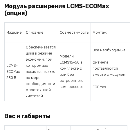
Модуль расширения LCMS-ECOMax
(опция)
Изделие
Описание
Совместимость
Монтаж
Обеспечивается
Все необходимые
цикл в режиме
Модели
экономии, при
LCMS15-50 в
фитинги
LCMS-
котором азот
комплекте с
поставляются
ECOMax-
подается только
или без
вместе с модулем
230 В
по мере
встроенного
необходимости
компрессора
ECOMax
с постоянной
чистотой.
Вес и габариты