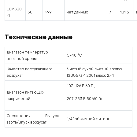
LCMS30
30
> 99
нет данных
7
101,5
-1
Технические данные
Диапазон температур
5–40 °C
внешней среды
Качество поступающего
Чистый сухой сжатый воздух
воздуха†
ISO8573-1:2001 класс 2.-.1
103–126 В 60 Гц
Диапазон питающих
напряжений
207–253 В 50/60 Гц
Соединения Выпуск
1/4” обжимной фитинг
азота/Впуск воздуха†