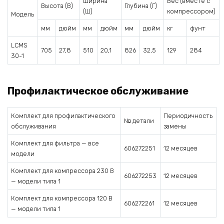
Ширина
Вес (вместе с
Высота (В)
Глубина (Г)
(Ш)
компрессором)
Модель
мм
дюйм
мм
дюйм
мм
дюйм
кг
фунт
LCMS
705
27,8
510
20,1
826
32,5
129
284
30-1
Профилактическое обслуживание
Комплект для профилактического
Периодичность
№ детали
обслуживания
замены
Комплект для фильтра — все
606272251
12 месяцев
модели
Комплект для компрессора 230 В
606272253
12 месяцев
— модели типа 1
Комплект для компрессора 120 В
606272261
12 месяцев
— модели типа 1