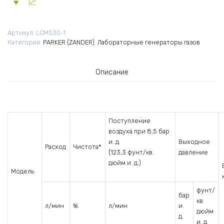
Артикул:
LCMS30-1
Категория:
PARKER (ZANDER)
,
Лабораторные генераторы газов
Описание
Поступление
воздуха при 8,5 бар
и. д.
Выходное
Расход
Чистота*
(123,3 фунт/кв.
давление
дюйм и. д.)
Модель
фунт/
бар
кв.
л/мин
%
л/мин
и.
дюйм
д.
и. д.